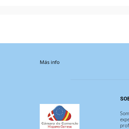
Más info
SO
Som
expe
prof